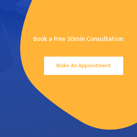
Book a Free 30min Consultation
Make An Appointment