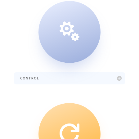

CONTROL
